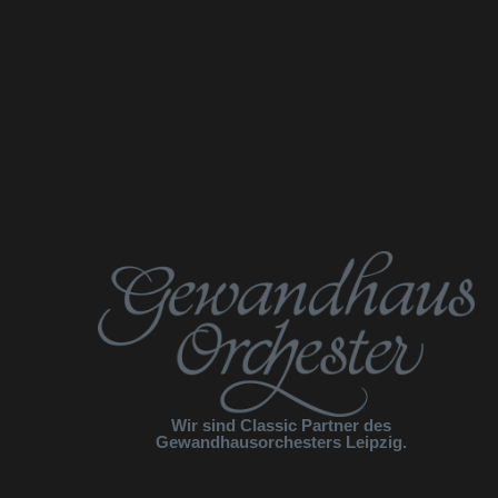
Wir sind Classic Partner des
Gewandhausorchesters Leipzig.