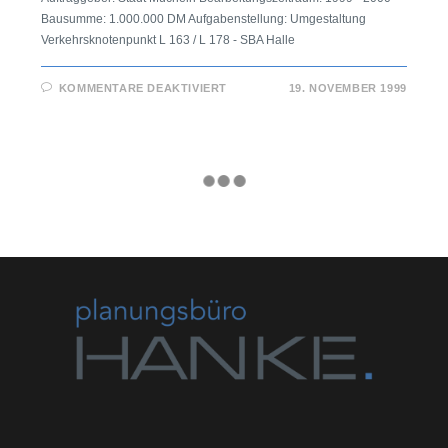
Bausumme: 1.000.000 DM Aufgabenstellung: Umgestaltung
Verkehrsknotenpunkt L 163 / L 178 - SBA Halle
KOMMENTARE DEAKTIVIERT
19. NOVEMBER 1999