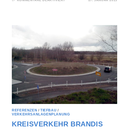
REFERENZEN
/
TIEFBAU
/
VERKEHRSANLAGENPLANUNG
KREISVERKEHR BRANDIS