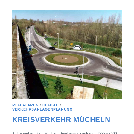
REFERENZEN
/
TIEFBAU
/
VERKEHRSANLAGENPLANUNG
KREISVERKEHR MÜCHELN
Auftraggeber: Stadt Mücheln Bearbeitungszeitraum: 1999 - 2000