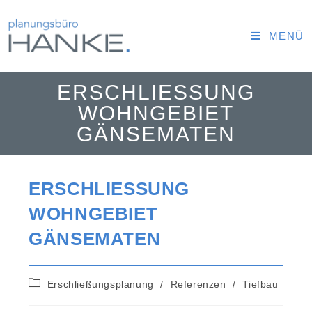
MENÜ
ERSCHLIESSUNG W
OHNGEBIET G
ÄNSEMATEN
ERSCHLIESSUNG W
OHNGEBIET G
ÄNSEMATEN
Erschließungsplanung
/
Referenzen
/
Tiefbau