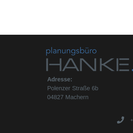
Adresse:
Polenzer Straße 6b
04827 Machern
+