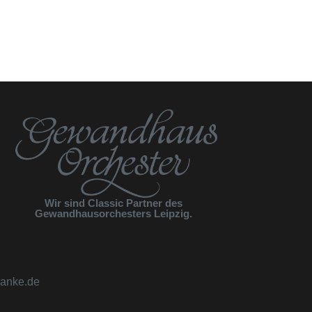
Wir sind Classic Partner des
Gewandhausorchesters Leipzig.
anke.de