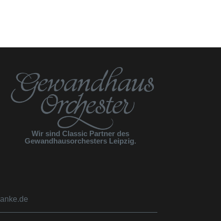
Wir sind Classic Partner des
Gewandhausorchesters Leipzig.
anke.de