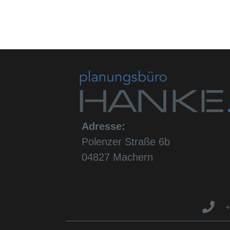
Adresse:
Polenzer Straße 6b
04827 Machern
+