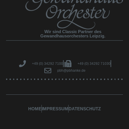
Wir sind Classic Partner des
Gewandhausorchesters Leipzig.
+49 (0) 34292 7100
+49 (0) 34292 71030
pbh@pbhanke.de
HOME
IMPRESSUM
DATENSCHUTZ